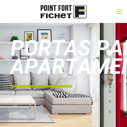
P
O
R
T
A
S
P
A
A
P
A
R
T
A
M
E