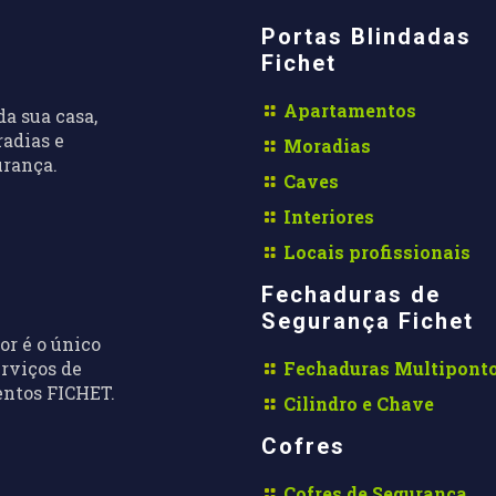
Portas Blindadas
Fichet
Apartamentos
da sua casa,
radias e
Moradias
urança.
Caves
Interiores
Locais profissionais
Fechaduras de
Segurança Fichet
or é o único
erviços de
Fechaduras Multipont
entos FICHET.
Cilindro e Chave
Cofres
Cofres de Segurança