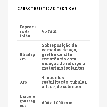
CARACTERÍSTICAS TÉCNICAS
Espessu
66 mm
ra da
folha
Sobreposição de
camadas de aço,
grelha de alta
Blindag
resistência com
em
ómegas de reforço e
materiais isolantes
4 modelos:
reabilitação, tubular,
Aro
à face, de sobrepor
Largura
(passag
600 a 1000 mm
em