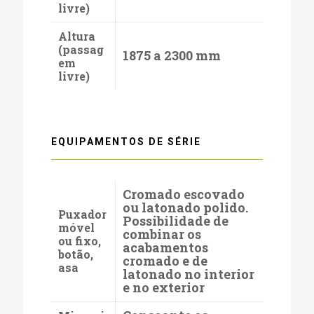
livre)
Altura
(passag
1875 a 2300 mm
em
livre)
EQUIPAMENTOS DE SÉRIE
Cromado escovado
ou latonado polido.
Puxador
Possibilidade de
móvel
combinar os
ou fixo,
acabamentos
botão,
cromado e de
asa
latonado no interior
e no exterior