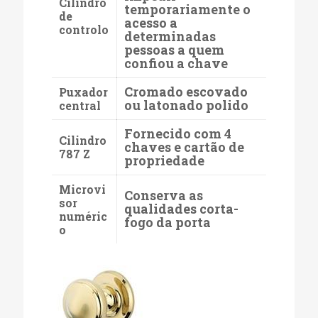
Cilindro
temporariamente o
de
acesso a
controlo
determinadas
pessoas a quem
confiou a chave
Cromado escovado
Puxador
ou latonado polido
central
Fornecido com 4
Cilindro
chaves e cartão de
787 Z
propriedade
Microvi
Conserva as
sor
qualidades corta-
numéric
fogo da porta
o