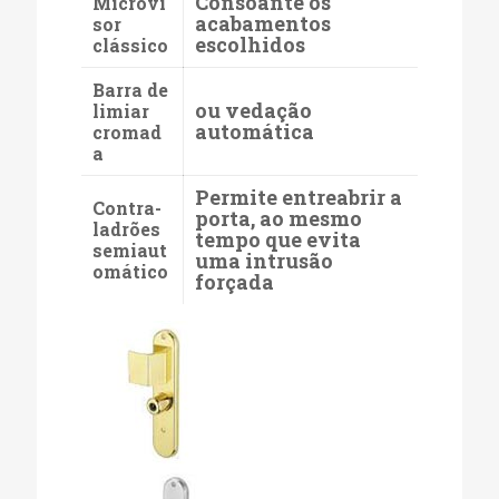
Consoante os
Microvi
acabamentos
sor
escolhidos
clássico
Barra de
ou vedação
limiar
automática
cromad
a
Permite entreabrir a
Contra-
porta, ao mesmo
ladrões
tempo que evita
semiaut
uma intrusão
omático
forçada