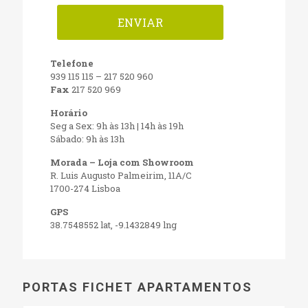
Telefone
939 115 115
–
217 520 960
Fax
217 520 969
Horário
Seg a Sex: 9h às 13h | 14h às 19h
Sábado: 9h às 13h
Morada – Loja com Showroom
R. Luis Augusto Palmeirim, 11A/C
1700-274 Lisboa
GPS
38.7548552 lat, -9.1432849 lng
PORTAS FICHET APARTAMENTOS