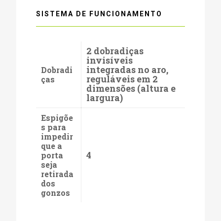
SISTEMA DE FUNCIONAMENTO
2 dobradiças
invisíveis
integradas no aro,
Dobradi
reguláveis em 2
ças
dimensões (altura e
largura)
Espigõe
s para
impedir
que a
4
porta
seja
retirada
dos
gonzos