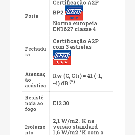
Certificação A2P
BP2
Porta
Norma europeia
EN1627 classe 4
Certificação A2P
com 3 estrelas
Fechadu
ra
Atenuaç
Rw (C; Ctr) = 41 (-1;
ão
(*)
-4) dB
acústica
Resistê
EI2 30
ncia ao
fogo
2,1 W/m2.°K na
versão standard
Isolame
1,6 W/m2.°K com a
nto