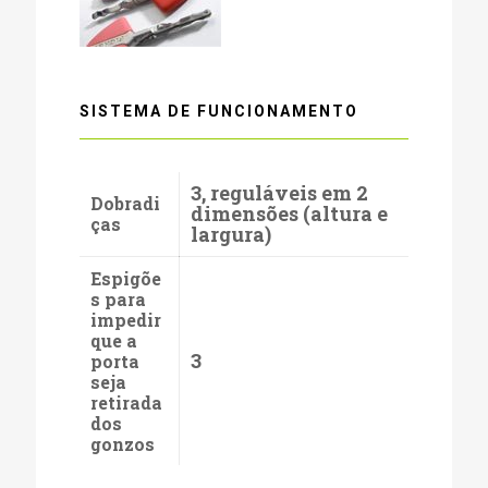
SISTEMA DE FUNCIONAMENTO
3, reguláveis em 2
Dobradi
dimensões (altura e
ças
largura)
Espigõe
s para
impedir
que a
3
porta
seja
retirada
dos
gonzos