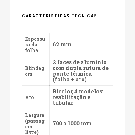
CARACTERÍSTICAS TÉCNICAS
Espessu
62 mm
ra da
folha
2 faces de alumínio
com dupla rutura de
Blindag
ponte térmica
em
(folha + aro)
Bicolor, 4 modelos:
reabilitação e
Aro
tubular
Largura
(passag
700 a 1000 mm
em
livre)