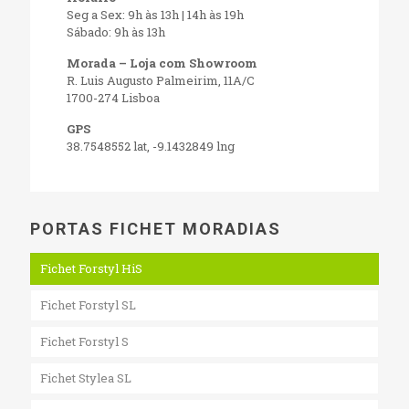
Seg a Sex: 9h às 13h | 14h às 19h
Sábado: 9h às 13h
Morada – Loja com Showroom
R. Luis Augusto Palmeirim, 11A/C
1700-274 Lisboa
GPS
38.7548552 lat, -9.1432849 lng
PORTAS FICHET MORADIAS
Fichet Forstyl HiS
Fichet Forstyl SL
Fichet Forstyl S
Fichet Stylea SL