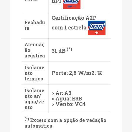
BP1
Certificação A2P
Fechadu
com 1 estrela
ra
Atenuaç
(*)
ão
31 dB
acústica
Isolame
Porta: 2,6 W/m2.°K
nto
térmico
Isolame
> Ar: A3
nto ar/
> Água: E3B
água/ve
> Vento: VC4
nto
(*)
Exceto com a opção de vedação
automática