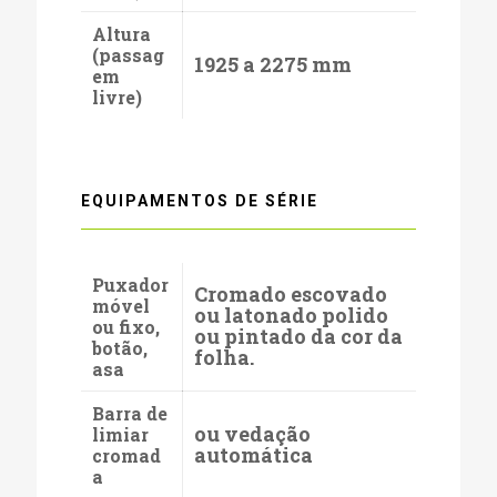
Altura
(passag
1925 a 2275 mm
em
livre)
EQUIPAMENTOS DE SÉRIE
Puxador
Cromado escovado
móvel
ou latonado polido
ou fixo,
ou pintado da cor da
botão,
folha.
asa
Barra de
ou vedação
limiar
automática
cromad
a