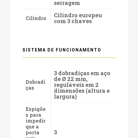
serragem
Cilindro europeu
Cilindro
com 3 chaves
SISTEMA DE FUNCIONAMENTO
3 dobradiças em aço
de Ø 22 mm,
Dobradi
reguláveis em 2
ças
dimensões (altura e
largura)
Espigõe
s para
impedir
que a
3
porta