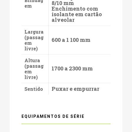
Blindag
8/10 mm
em
Enchimento com
isolante em cartão
alveolar
Largura
(passag
600 a 1 100 mm
em
livre)
Altura
(passag
1700 a 2300 mm
em
livre)
Puxar e empurrar
Sentido
EQUIPAMENTOS DE SÉRIE