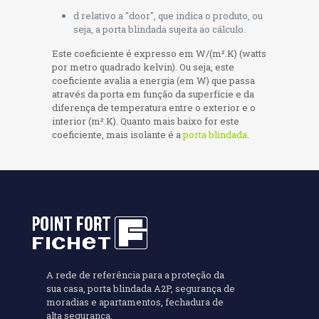
d relativo a "door", que indica o produto, ou
seja, a porta blindada sujeita ao cálculo.
Este coeficiente é expresso em W/(m².K) (watts
por metro quadrado kelvin). Ou seja, este
coeficiente avalia a energia (em W) que passa
através da porta em função da superfície e da
diferença de temperatura entre o exterior e o
interior (m².K). Quanto mais baixo for este
coeficiente, mais isolante é a
porta blindada
.
A rede de referência para a proteção da
sua casa, porta blindada A2P, segurança de
moradias e apartamentos, fechadura de
alta segurança.